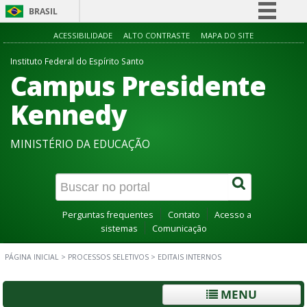
BRASIL
Simplifique!
ACESSIBILIDADE
ALTO CONTRASTE
MAPA DO SITE
Comunica BR
Instituto Federal do Espírito Santo
Campus Presidente
Participe
Acesso à informação
Kennedy
Legislação
MINISTÉRIO DA EDUCAÇÃO
Canais
Perguntas frequentes
Contato
Acesso a
sistemas
Comunicação
PÁGINA INICIAL
>
PROCESSOS SELETIVOS
>
EDITAIS INTERNOS
MENU