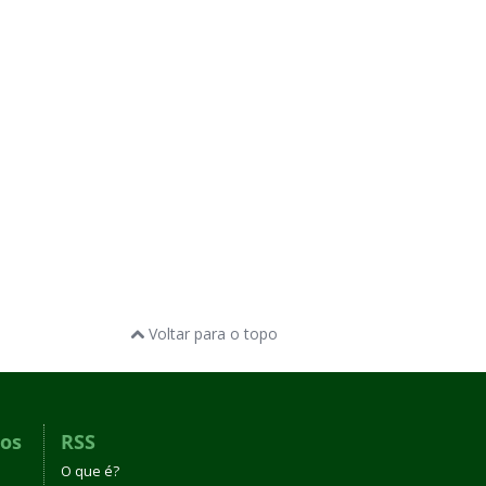
Voltar para o topo
dos
RSS
O que é?