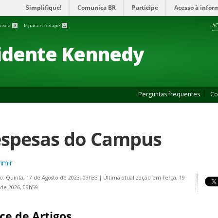
Simplifique!
Comunica BR
Participe
Acesso à infor
AC
 busca
3
Ir para o rodapé
4
idente Kennedy
Perguntas frequentes
Co
spesas do Campus
imir
o: Quinta, 17 de Agosto de 2023, 09h33
|
Última atualização em Terça, 19
de 2026, 09h59
ce de Artigos