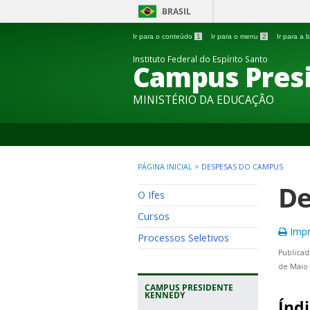
BRASIL
Ir para o conteúdo
1
Ir para o menu
2
Ir para a
Instituto Federal do Espírito Santo
Campus Pres
MINISTÉRIO DA EDUCAÇÃO
PÁGINA INICIAL
>
DESPESAS DO CAMPUS
De
O Ifes
Cursos
Impr
Processos Seletivos
Publicad
de Maio 
CAMPUS PRESIDENTE
KENNEDY
Índi