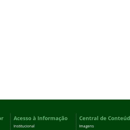
or
Acesso à Informação
Central de Conteú
Institucional
Imagens