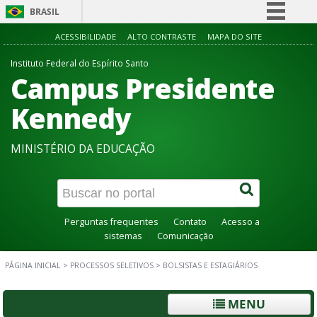
BRASIL
Simplifique!
ACESSIBILIDADE
ALTO CONTRASTE
MAPA DO SITE
Comunica BR
Instituto Federal do Espírito Santo
Campus Presidente
Participe
Acesso à informação
Kennedy
Legislação
MINISTÉRIO DA EDUCAÇÃO
Canais
Perguntas frequentes
Contato
Acesso a
sistemas
Comunicação
PÁGINA INICIAL
>
PROCESSOS SELETIVOS
>
BOLSISTAS E ESTAGIÁRIOS
MENU