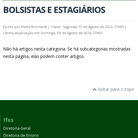
BOLSISTAS E ESTAGIÁRIOS
Escrito por
Pietra Borchardt
|
Criado: Segunda, 15 de Agosto de 2022, 17h09
|
Última atualização em Domingo, 09 de Agosto de 2026, 07h07
Não há artigos nesta categoria. Se há subcategorias mostradas
nesta página, elas podem conter artigos.
Voltar para o topo
Ifes
Diretoria-Geral
Diretoria de Ensino