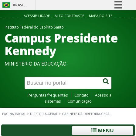
BRASIL
Simplifique!
ACESSIBILIDADE
ALTO CONTRASTE
MAPA DO SITE
Comunica BR
Instituto Federal do Espírito Santo
Campus Presidente
Participe
Acesso à informação
Kennedy
Legislação
MINISTÉRIO DA EDUCAÇÃO
Canais
Perguntas frequentes
Contato
Acesso a
sistemas
Comunicação
PÁGINA INICIAL
>
DIRETORIA-GERAL
>
GABINETE DA DIRETORIA-GERAL
MENU