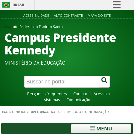
BRASIL
Simplifique!
ACESSIBILIDADE
ALTO CONTRASTE
MAPA DO SITE
Comunica BR
Instituto Federal do Espírito Santo
Campus Presidente
Participe
Acesso à informação
Kennedy
Legislação
MINISTÉRIO DA EDUCAÇÃO
Canais
Perguntas frequentes
Contato
Acesso a
sistemas
Comunicação
PÁGINA INICIAL
>
DIRETORIA-GERAL
>
TECNOLOGIA DA INFORMAÇÃO
MENU