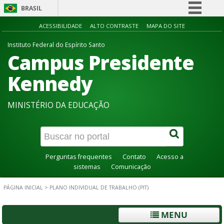
BRASIL
Simplifique!
ACESSIBILIDADE
ALTO CONTRASTE
MAPA DO SITE
Comunica BR
Instituto Federal do Espírito Santo
Campus Presidente
Participe
Acesso à informação
Kennedy
Legislação
MINISTÉRIO DA EDUCAÇÃO
Canais
Perguntas frequentes
Contato
Acesso a
sistemas
Comunicação
PÁGINA INICIAL
>
PLANO INDIVIDUAL DE TRABALHO (PIT)
MENU