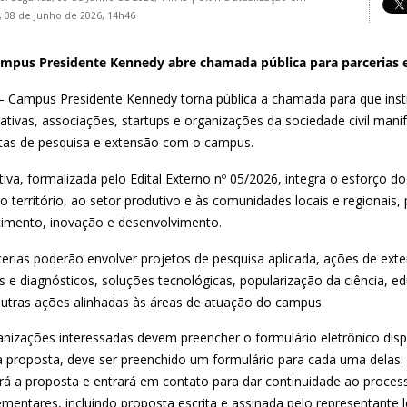
 08 de Junho de 2026, 14h46
ampus Presidente Kennedy abre chamada pública para parcerias 
 – Campus Presidente Kennedy torna pública a chamada para que insti
ativas, associações, startups e organizações da sociedade civil man
tas de pesquisa e extensão com o campus.
ativa, formalizada pelo Edital Externo nº 05/2026, integra o esforço
ao território, ao setor produtivo e às comunidades locais e regionai
imento, inovação e desenvolvimento.
cerias poderão envolver projetos de pesquisa aplicada, ações de exte
 e diagnósticos, soluções tecnológicas, popularização da ciência, ed
outras ações alinhadas às áreas de atuação do campus.
anizações interessadas devem preencher o formulário eletrônico dispo
 proposta, deve ser preenchido um formulário para cada uma delas.
ará a proposta e entrará em contato para dar continuidade ao proces
mentares, incluindo proposta escrita e assinada pelo representante l