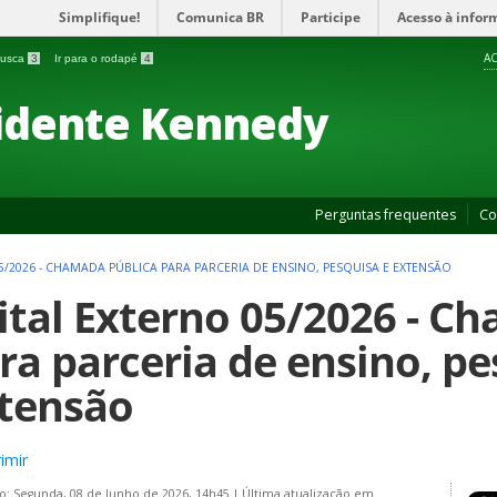
Simplifique!
Comunica BR
Participe
Acesso à infor
AC
 busca
3
Ir para o rodapé
4
idente Kennedy
Perguntas frequentes
Co
5/2026 - CHAMADA PÚBLICA PARA PARCERIA DE ENSINO, PESQUISA E EXTENSÃO
ital Externo 05/2026 - C
ra parceria de ensino, pe
tensão
imir
o: Segunda, 08 de Junho de 2026, 14h45
|
Última atualização em