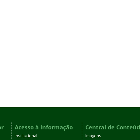
or
Acesso à Informação
Central de Conteú
Institucional
Imagens