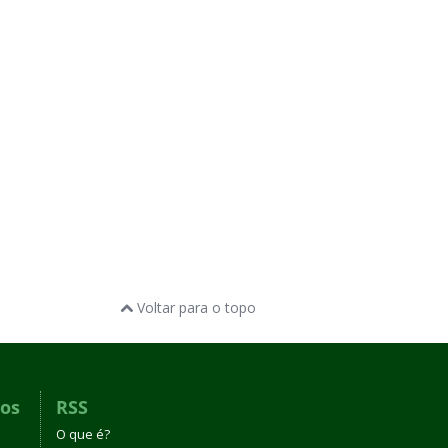
Voltar para o topo
dos
RSS
O que é?