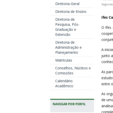
Diretoria-Geral
Segunda,
Diretoria de Ensino
Ifes C
Diretoria de
Pesquisa, Pós-
O Ifes
Graduação e
cooper
Extensão
conjun
Diretoria de
Administração e
A inici
Planejamento
junto 
Matrículas
conhec
Conselhos, Núcleos e
As par
Comissões
estudos
Calendário
entre 
Acadêmico
As org
de uma
NAVEGAR POR PERFIL
analis
comple