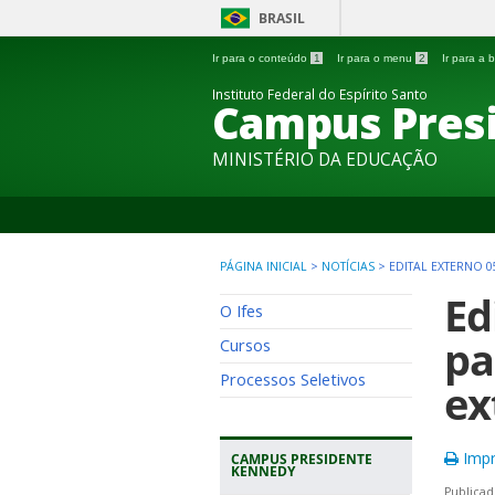
BRASIL
Ir para o conteúdo
1
Ir para o menu
2
Ir para a
Instituto Federal do Espírito Santo
Campus Pres
MINISTÉRIO DA EDUCAÇÃO
PÁGINA INICIAL
>
NOTÍCIAS
>
EDITAL EXTERNO 0
Ed
O Ifes
pa
Cursos
Processos Seletivos
ex
Impr
CAMPUS PRESIDENTE
KENNEDY
Publicad