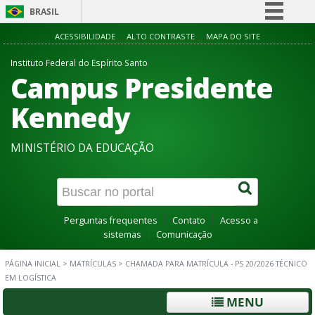
BRASIL
Simplifique!
ACESSIBILIDADE
ALTO CONTRASTE
MAPA DO SITE
Comunica BR
Instituto Federal do Espírito Santo
Campus Presidente
Participe
Acesso à informação
Kennedy
Legislação
MINISTÉRIO DA EDUCAÇÃO
Canais
Perguntas frequentes
Contato
Acesso a
sistemas
Comunicação
PÁGINA INICIAL
>
MATRÍCULAS
>
CHAMADA PARA MATRÍCULA - PS 20/2026 TÉCNICO
EM LOGÍSTICA
MENU