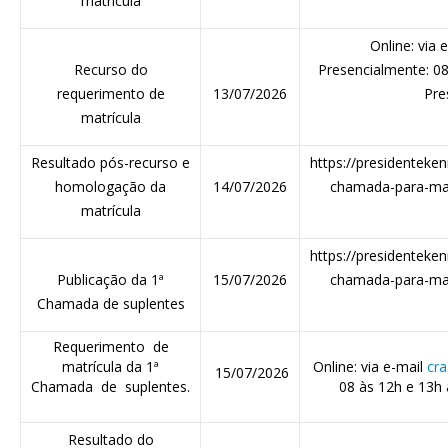
matrícula
Online: via 
Recurso do
Presencialmente: 0
requerimento de
13/07/2026
Pre
matrícula
Resultado pós-recurso e
https://presidenteken
homologação da
14/07/2026
chamada-para-mat
matrícula
https://presidenteken
Publicação da 1ª
15/07/2026
chamada-para-mat
Chamada de suplentes
Requerimento de
matrícula da 1ª
Online: via e-mail
cra
15/07/2026
Chamada de suplentes.
08 às 12h e 13h
Resultado do