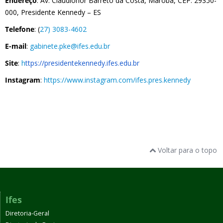
Endereço
: Av. Claudionor Barreto da Costa, Marobá,
CEP: 29350-
000, Presidente Kennedy – ES
Telefone
: (
27) 3083-4602
E-mail
:
gabinete.pke@ifes.edu.br
Site
:
h
ttps://presidentekennedy.ifes.edu.br
Instagram
:
https://www.instagram.com/ifes.pres.kennedy
Voltar para o topo
Ifes
Diretoria-Geral