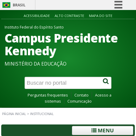
BRASIL
Simplifique!
ACESSIBILIDADE
ALTO CONTRASTE
MAPA DO SITE
Comunica BR
Instituto Federal do Espírito Santo
Campus Presidente
Participe
Acesso à informação
Kennedy
Legislação
MINISTÉRIO DA EDUCAÇÃO
Canais
Perguntas frequentes
Contato
Acesso a
sistemas
Comunicação
PÁGINA INICIAL
>
INSTITUCIONAL
MENU