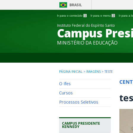
BRASIL
Ir para o conteúdo
1
Ir para o menu
2
Ir para a
Instituto Federal do Espírito Santo
Campus Pres
MINISTÉRIO DA EDUCAÇÃO
PÁGINA INICIAL
>
IMAGENS
>
TESTE
CENT
O Ifes
Cursos
te
Processos Seletivos
CAMPUS PRESIDENTE
KENNEDY