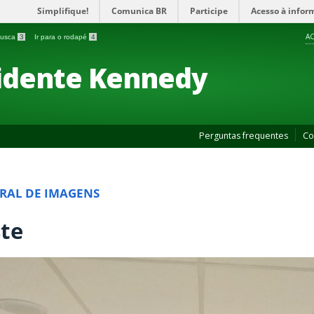
Simplifique!
Comunica BR
Participe
Acesso à infor
AC
 busca
3
Ir para o rodapé
4
idente Kennedy
Perguntas frequentes
Co
RAL DE IMAGENS
ste