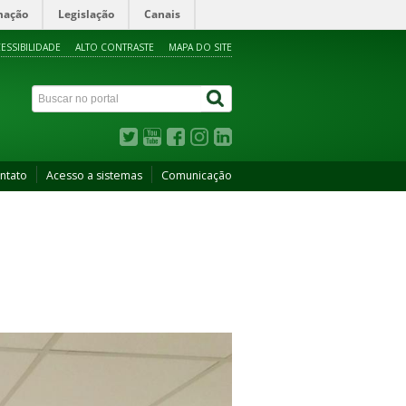
mação
Legislação
Canais
ESSIBILIDADE
ALTO CONTRASTE
MAPA DO SITE
ntato
Acesso a sistemas
Comunicação