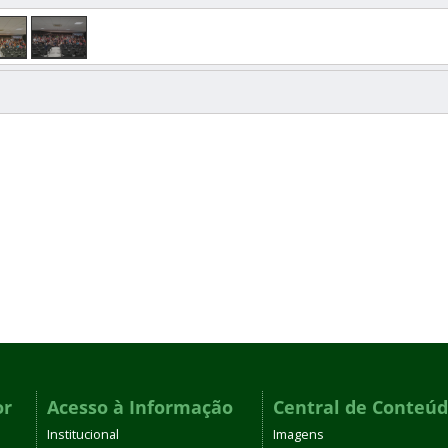
or
Acesso à Informação
Central de Conteú
Institucional
Imagens