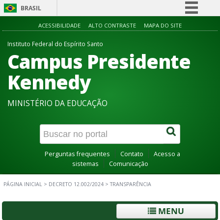
BRASIL
Simplifique!
ACESSIBILIDADE
ALTO CONTRASTE
MAPA DO SITE
Comunica BR
Instituto Federal do Espírito Santo
Campus Presidente
Participe
Acesso à informação
Kennedy
Legislação
MINISTÉRIO DA EDUCAÇÃO
Canais
Perguntas frequentes
Contato
Acesso a
sistemas
Comunicação
PÁGINA INICIAL
>
DECRETO 12.002/2024
>
TRANSPARÊNCIA
MENU